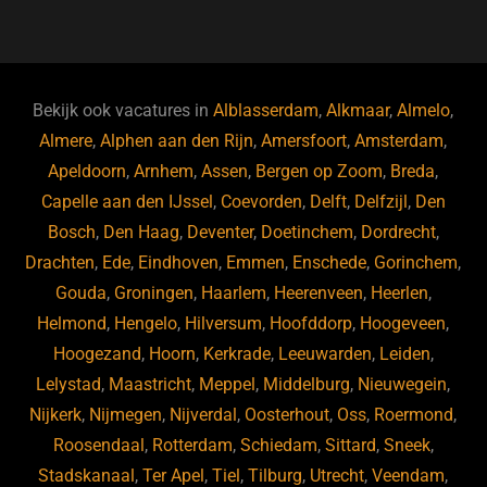
a
u
n
e
c
e
k
e
e
s
e
d
b
ky
dI
Bekijk ook vacatures in
Alblasserdam
,
Alkmaar
,
Almelo
,
o
n
Almere
,
Alphen aan den Rijn
,
Amersfoort
,
Amsterdam
,
Apeldoorn
,
Arnhem
,
Assen
,
Bergen op Zoom
,
Breda
,
o
Capelle aan den IJssel
,
Coevorden
,
Delft
,
Delfzijl
,
Den
k
Bosch
,
Den Haag
,
Deventer
,
Doetinchem
,
Dordrecht
,
Drachten
,
Ede
,
Eindhoven
,
Emmen
,
Enschede
,
Gorinchem
,
Gouda
,
Groningen
,
Haarlem
,
Heerenveen
,
Heerlen
,
Helmond
,
Hengelo
,
Hilversum
,
Hoofddorp
,
Hoogeveen
,
Hoogezand
,
Hoorn
,
Kerkrade
,
Leeuwarden
,
Leiden
,
Lelystad
,
Maastricht
,
Meppel
,
Middelburg
,
Nieuwegein
,
Nijkerk
,
Nijmegen
,
Nijverdal
,
Oosterhout
,
Oss
,
Roermond
,
Roosendaal
,
Rotterdam
,
Schiedam
,
Sittard
,
Sneek
,
Stadskanaal
,
Ter Apel
,
Tiel
,
Tilburg
,
Utrecht
,
Veendam
,