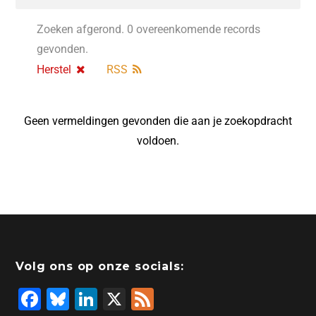
Zoeken afgerond. 0 overeenkomende records
gevonden.
Herstel
RSS
Geen vermeldingen gevonden die aan je zoekopdracht
voldoen.
Volg ons op onze socials:
F
Bl
Li
X
F