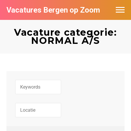
Vacatures Bergen op Zoom
Vacatures per bedrijf
Vacature categorie:
De populairste vacatures in Bergen op
NORMAL A/S
Zoom