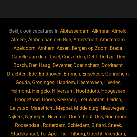
a
u
n
e
c
e
k
e
e
s
e
d
b
ky
dI
Bekijk ook vacatures in
Alblasserdam
,
Alkmaar
,
Almelo
,
o
n
Almere
,
Alphen aan den Rijn
,
Amersfoort
,
Amsterdam
,
Apeldoorn
,
Arnhem
,
Assen
,
Bergen op Zoom
,
Breda
,
o
Capelle aan den IJssel
,
Coevorden
,
Delft
,
Delfzijl
,
Den
k
Bosch
,
Den Haag
,
Deventer
,
Doetinchem
,
Dordrecht
,
Drachten
,
Ede
,
Eindhoven
,
Emmen
,
Enschede
,
Gorinchem
,
Gouda
,
Groningen
,
Haarlem
,
Heerenveen
,
Heerlen
,
Helmond
,
Hengelo
,
Hilversum
,
Hoofddorp
,
Hoogeveen
,
Hoogezand
,
Hoorn
,
Kerkrade
,
Leeuwarden
,
Leiden
,
Lelystad
,
Maastricht
,
Meppel
,
Middelburg
,
Nieuwegein
,
Nijkerk
,
Nijmegen
,
Nijverdal
,
Oosterhout
,
Oss
,
Roermond
,
Roosendaal
,
Rotterdam
,
Schiedam
,
Sittard
,
Sneek
,
Stadskanaal
,
Ter Apel
,
Tiel
,
Tilburg
,
Utrecht
,
Veendam
,