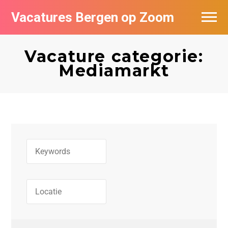
Vacatures Bergen op Zoom
Vacatures per bedrijf
Vacature categorie:
De populairste vacatures in Bergen op
Mediamarkt
Zoom