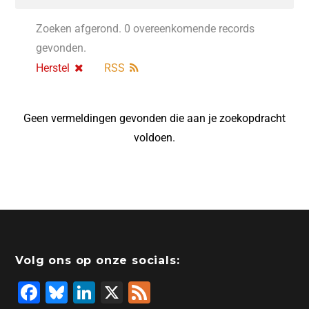
Zoeken afgerond. 0 overeenkomende records
gevonden.
Herstel
RSS
Geen vermeldingen gevonden die aan je zoekopdracht
voldoen.
Volg ons op onze socials:
F
Bl
Li
X
F