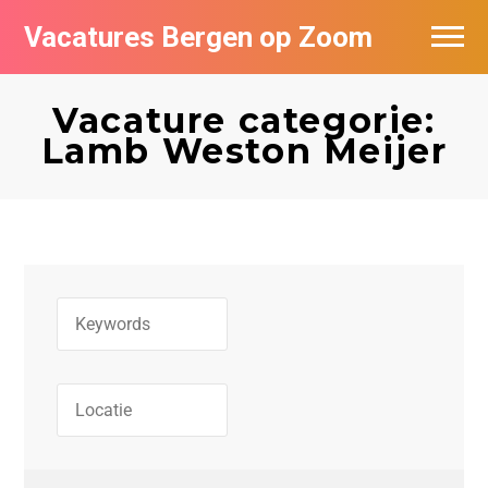
Vacatures Bergen op Zoom
Vacatures per bedrijf
Vacature categorie:
De populairste vacatures in Bergen op
Lamb Weston Meijer
Zoom