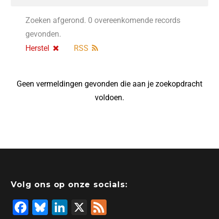
Zoeken afgerond. 0 overeenkomende records
gevonden.
Herstel
RSS
Geen vermeldingen gevonden die aan je zoekopdracht
voldoen.
Volg ons op onze socials:
F
Bl
Li
X
F