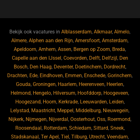
a
u
n
e
c
e
k
e
e
s
e
d
b
ky
dI
Bekijk ook vacatures in
Alblasserdam
,
Alkmaar
,
Almelo
,
o
n
Almere
,
Alphen aan den Rijn
,
Amersfoort
,
Amsterdam
,
Apeldoorn
,
Arnhem
,
Assen
,
Bergen op Zoom
,
Breda
,
o
Capelle aan den IJssel
,
Coevorden
,
Delft
,
Delfzijl
,
Den
k
Bosch
,
Den Haag
,
Deventer
,
Doetinchem
,
Dordrecht
,
Drachten
,
Ede
,
Eindhoven
,
Emmen
,
Enschede
,
Gorinchem
,
Gouda
,
Groningen
,
Haarlem
,
Heerenveen
,
Heerlen
,
Helmond
,
Hengelo
,
Hilversum
,
Hoofddorp
,
Hoogeveen
,
Hoogezand
,
Hoorn
,
Kerkrade
,
Leeuwarden
,
Leiden
,
Lelystad
,
Maastricht
,
Meppel
,
Middelburg
,
Nieuwegein
,
Nijkerk
,
Nijmegen
,
Nijverdal
,
Oosterhout
,
Oss
,
Roermond
,
Roosendaal
,
Rotterdam
,
Schiedam
,
Sittard
,
Sneek
,
Stadskanaal
,
Ter Apel
,
Tiel
,
Tilburg
,
Utrecht
,
Veendam
,