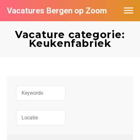
Vacatures Bergen op Zoom
Vacatures per bedrijf
Vacature categorie:
De populairste vacatures in Bergen op
Keukenfabriek
Zoom