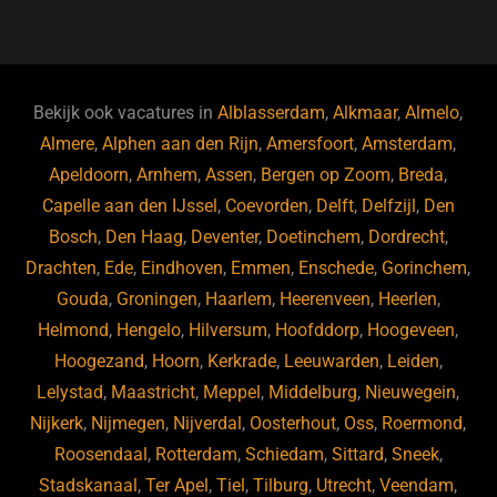
a
u
n
e
c
e
k
e
e
s
e
d
b
ky
dI
Bekijk ook vacatures in
Alblasserdam
,
Alkmaar
,
Almelo
,
o
n
Almere
,
Alphen aan den Rijn
,
Amersfoort
,
Amsterdam
,
Apeldoorn
,
Arnhem
,
Assen
,
Bergen op Zoom
,
Breda
,
o
Capelle aan den IJssel
,
Coevorden
,
Delft
,
Delfzijl
,
Den
k
Bosch
,
Den Haag
,
Deventer
,
Doetinchem
,
Dordrecht
,
Drachten
,
Ede
,
Eindhoven
,
Emmen
,
Enschede
,
Gorinchem
,
Gouda
,
Groningen
,
Haarlem
,
Heerenveen
,
Heerlen
,
Helmond
,
Hengelo
,
Hilversum
,
Hoofddorp
,
Hoogeveen
,
Hoogezand
,
Hoorn
,
Kerkrade
,
Leeuwarden
,
Leiden
,
Lelystad
,
Maastricht
,
Meppel
,
Middelburg
,
Nieuwegein
,
Nijkerk
,
Nijmegen
,
Nijverdal
,
Oosterhout
,
Oss
,
Roermond
,
Roosendaal
,
Rotterdam
,
Schiedam
,
Sittard
,
Sneek
,
Stadskanaal
,
Ter Apel
,
Tiel
,
Tilburg
,
Utrecht
,
Veendam
,