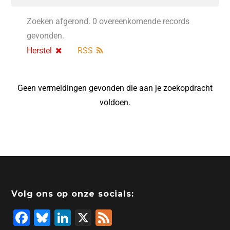
Zoeken afgerond. 0 overeenkomende records
gevonden.
Herstel
RSS
Geen vermeldingen gevonden die aan je zoekopdracht
voldoen.
Volg ons op onze socials:
F
Bl
Li
X
F