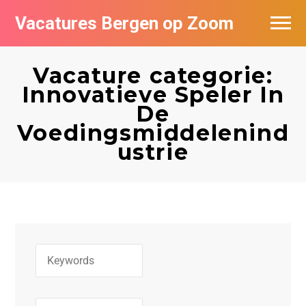
Vacatures Bergen op Zoom
Vacatures per bedrijf
Vacature categorie:
De populairste vacatures in Bergen op
Innovatieve Speler In
Zoom
De
Voedingsmiddelenind
ustrie