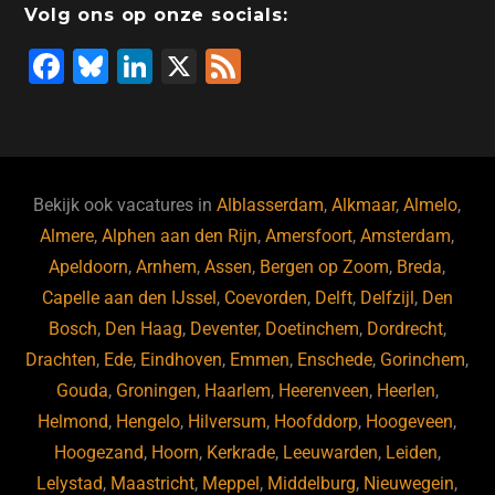
Volg ons op onze socials:
F
Bl
Li
X
F
a
u
n
e
c
e
k
e
e
s
e
d
b
ky
dI
Bekijk ook vacatures in
Alblasserdam
,
Alkmaar
,
Almelo
,
o
n
Almere
,
Alphen aan den Rijn
,
Amersfoort
,
Amsterdam
,
Apeldoorn
,
Arnhem
,
Assen
,
Bergen op Zoom
,
Breda
,
o
Capelle aan den IJssel
,
Coevorden
,
Delft
,
Delfzijl
,
Den
k
Bosch
,
Den Haag
,
Deventer
,
Doetinchem
,
Dordrecht
,
Drachten
,
Ede
,
Eindhoven
,
Emmen
,
Enschede
,
Gorinchem
,
Gouda
,
Groningen
,
Haarlem
,
Heerenveen
,
Heerlen
,
Helmond
,
Hengelo
,
Hilversum
,
Hoofddorp
,
Hoogeveen
,
Hoogezand
,
Hoorn
,
Kerkrade
,
Leeuwarden
,
Leiden
,
Lelystad
,
Maastricht
,
Meppel
,
Middelburg
,
Nieuwegein
,