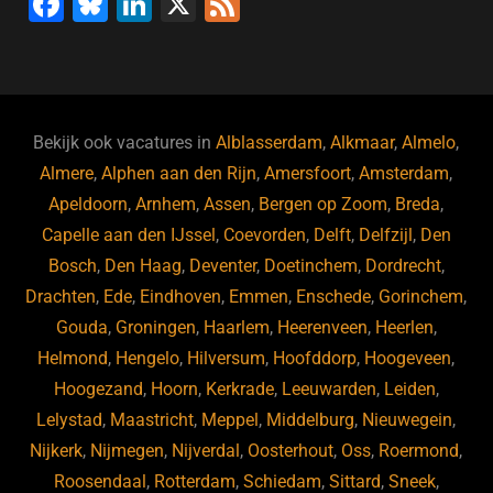
F
Bl
Li
X
F
a
u
n
e
c
e
k
e
e
s
e
d
b
ky
dI
Bekijk ook vacatures in
Alblasserdam
,
Alkmaar
,
Almelo
,
o
n
Almere
,
Alphen aan den Rijn
,
Amersfoort
,
Amsterdam
,
Apeldoorn
,
Arnhem
,
Assen
,
Bergen op Zoom
,
Breda
,
o
Capelle aan den IJssel
,
Coevorden
,
Delft
,
Delfzijl
,
Den
k
Bosch
,
Den Haag
,
Deventer
,
Doetinchem
,
Dordrecht
,
Drachten
,
Ede
,
Eindhoven
,
Emmen
,
Enschede
,
Gorinchem
,
Gouda
,
Groningen
,
Haarlem
,
Heerenveen
,
Heerlen
,
Helmond
,
Hengelo
,
Hilversum
,
Hoofddorp
,
Hoogeveen
,
Hoogezand
,
Hoorn
,
Kerkrade
,
Leeuwarden
,
Leiden
,
Lelystad
,
Maastricht
,
Meppel
,
Middelburg
,
Nieuwegein
,
Nijkerk
,
Nijmegen
,
Nijverdal
,
Oosterhout
,
Oss
,
Roermond
,
Roosendaal
,
Rotterdam
,
Schiedam
,
Sittard
,
Sneek
,