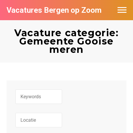
Vacatures Bergen op Zoom
Vacatures per bedrijf
Vacature categorie:
De populairste vacatures in Bergen op
Gemeente Gooise
Zoom
meren