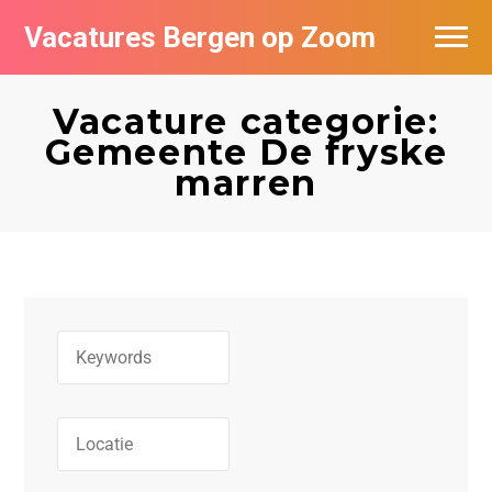
Vacatures Bergen op Zoom
Vacatures per bedrijf
Vacature categorie:
De populairste vacatures in Bergen op
Gemeente De fryske
Zoom
marren