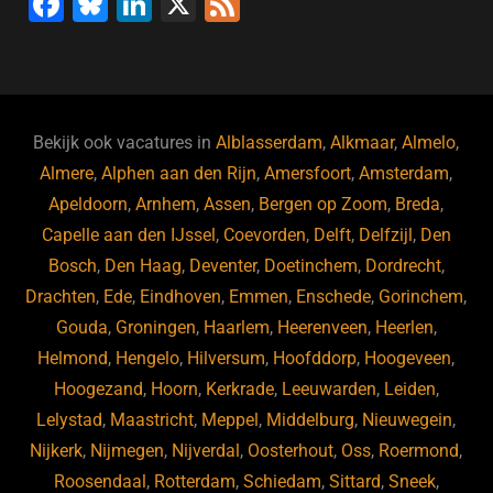
F
Bl
Li
X
F
a
u
n
e
c
e
k
e
e
s
e
d
b
ky
dI
Bekijk ook vacatures in
Alblasserdam
,
Alkmaar
,
Almelo
,
o
n
Almere
,
Alphen aan den Rijn
,
Amersfoort
,
Amsterdam
,
Apeldoorn
,
Arnhem
,
Assen
,
Bergen op Zoom
,
Breda
,
o
Capelle aan den IJssel
,
Coevorden
,
Delft
,
Delfzijl
,
Den
k
Bosch
,
Den Haag
,
Deventer
,
Doetinchem
,
Dordrecht
,
Drachten
,
Ede
,
Eindhoven
,
Emmen
,
Enschede
,
Gorinchem
,
Gouda
,
Groningen
,
Haarlem
,
Heerenveen
,
Heerlen
,
Helmond
,
Hengelo
,
Hilversum
,
Hoofddorp
,
Hoogeveen
,
Hoogezand
,
Hoorn
,
Kerkrade
,
Leeuwarden
,
Leiden
,
Lelystad
,
Maastricht
,
Meppel
,
Middelburg
,
Nieuwegein
,
Nijkerk
,
Nijmegen
,
Nijverdal
,
Oosterhout
,
Oss
,
Roermond
,
Roosendaal
,
Rotterdam
,
Schiedam
,
Sittard
,
Sneek
,