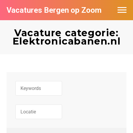
Vacatures Bergen op Zoom
Vacatures per bedrijf
Vacature categorie:
De populairste vacatures in Bergen op
Elektronicabanen.nl
Zoom