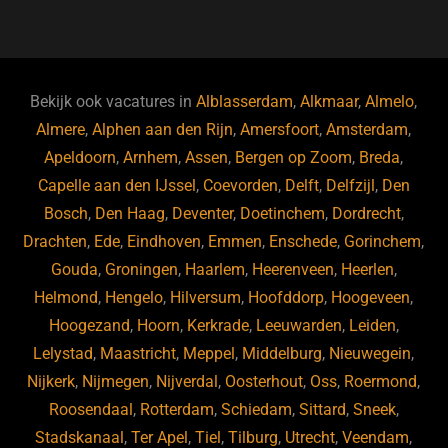
a
u
n
e
c
e
k
e
e
s
e
d
b
ky
dI
Bekijk ook vacatures in
Alblasserdam
,
Alkmaar
,
Almelo
,
o
n
Almere
,
Alphen aan den Rijn
,
Amersfoort
,
Amsterdam
,
Apeldoorn
,
Arnhem
,
Assen
,
Bergen op Zoom
,
Breda
,
o
Capelle aan den IJssel
,
Coevorden
,
Delft
,
Delfzijl
,
Den
k
Bosch
,
Den Haag
,
Deventer
,
Doetinchem
,
Dordrecht
,
Drachten
,
Ede
,
Eindhoven
,
Emmen
,
Enschede
,
Gorinchem
,
Gouda
,
Groningen
,
Haarlem
,
Heerenveen
,
Heerlen
,
Helmond
,
Hengelo
,
Hilversum
,
Hoofddorp
,
Hoogeveen
,
Hoogezand
,
Hoorn
,
Kerkrade
,
Leeuwarden
,
Leiden
,
Lelystad
,
Maastricht
,
Meppel
,
Middelburg
,
Nieuwegein
,
Nijkerk
,
Nijmegen
,
Nijverdal
,
Oosterhout
,
Oss
,
Roermond
,
Roosendaal
,
Rotterdam
,
Schiedam
,
Sittard
,
Sneek
,
Stadskanaal
,
Ter Apel
,
Tiel
,
Tilburg
,
Utrecht
,
Veendam
,