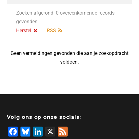
Zoeken afgerond. 0 overeenkomende records
gevonden.
Herstel
RSS
Geen vermeldingen gevonden die aan je zoekopdracht
voldoen.
Volg ons op onze socials:
F
Bl
Li
X
F